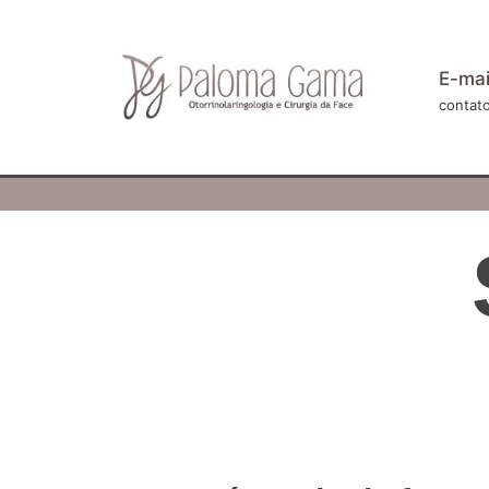
E-mai
contat